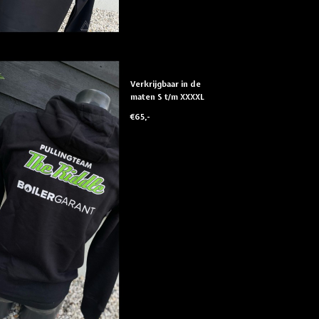
Verkrijgbaar in de
maten S t/m XXXXL
€65,-