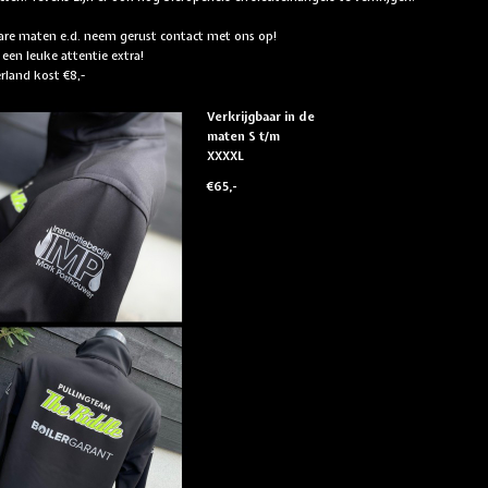
re maten e.d. neem gerust contact met ons op!
 een leuke attentie extra!
rland kost €8,-
Verkrijgbaar in de
maten S t/m
XXXXL
€65,-