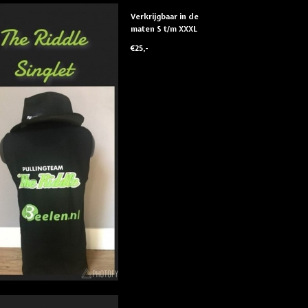
Verkrijgbaar in de
maten S t/m XXXL
€25,-