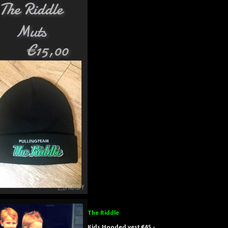
The Riddle
Kids Hooded vest €45,-