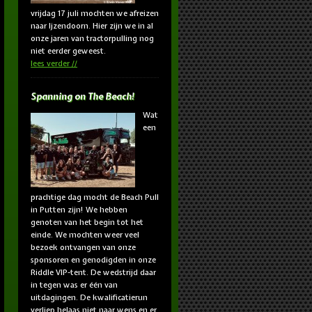
vrijdag 17 juli mochten we afreizen
naar Ijzendoorn. Hier zijn we in al
onze jaren van tractorpulling nog
niet eerder geweest.
lees verder
Spanning on The Beach!
Wat
een
prachtige dag mocht de Beach Pull
in Putten zijn! We hebben
genoten van het begin tot het
einde. We mochten weer veel
bezoek ontvangen van onze
sponsoren en genodigden in onze
Riddle VIP-tent. De wedstrijd daar
in tegen was er één van
uitdagingen. De kwalificatierun
verliep helaas niet naar wens en er