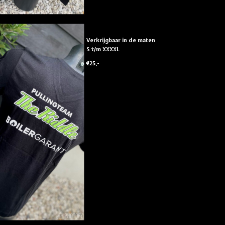
Verkrijgbaar in de maten
S t/m XXXXL
€25,-