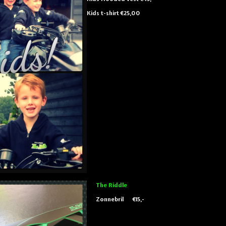
Kids t-shirt €25,00
The Riddle
Zonnebril €15,-